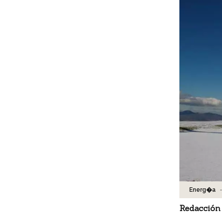
-
Energ�a
Redacción