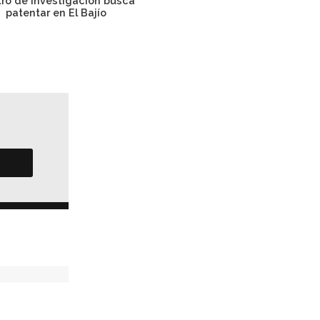
ro de investigación busca
Iluméxico en Sustainable
patentar en El Bajío