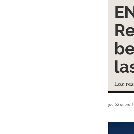
E
Re
be
la
Los re
jue 02 enero 