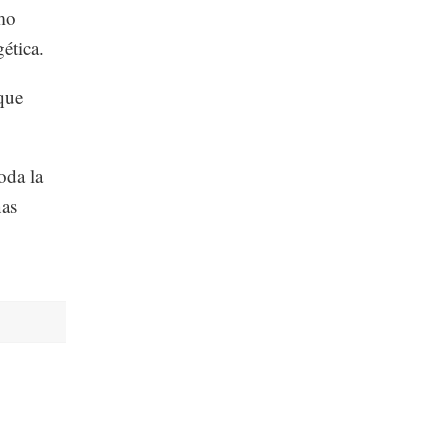
omo
ética.
que
oda la
nas