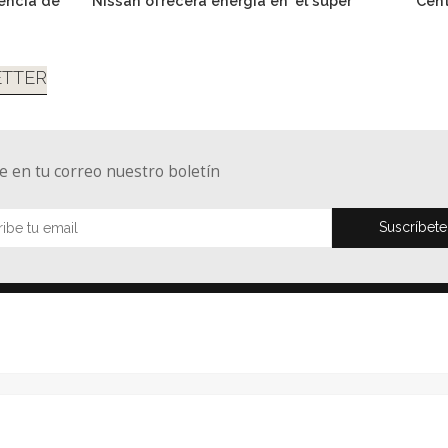
gencia de
Nissan ofrecerá energía en 'el súper'
Cent
TTER
e en tu correo nuestro boletín