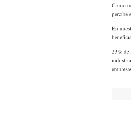
Como una
percibe 
En nuest
benefici
23% de n
industri
empresas