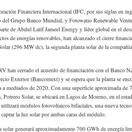
ración Financiera Internacional (IFC, por sus siglas en ing
 del Grupo Banco Mundial, y Fotowatio Renewable Ventu
arte de Abdul Latif Jameel Energy y líder global en el desa
ctos de energías renovables, han alcanzado el cierre financi
Solar (296 MW dc), la segunda planta solar de la compañía
V han cerrado el acuerdo de financiación con el Banco N
cio Exterior (Bancomext) y se espera que la planta se enc
a a mediados de 2020. Con una superficie aproximada de 
s, Potrero Solar, se ubicará en Lagos de Moreno, en el esta
y utilizará módulos fotovoltaicos bifaciales, una nueva tecno
 captar la luz solar por ambas caras del módulo.
a solar generará aproximadamente 700 GWh de energía lim