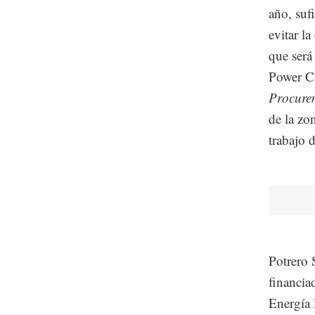
año, suf
evitar l
que será
Power Ch
Procure
de la zo
trabajo d
Potrero 
financia
Energía