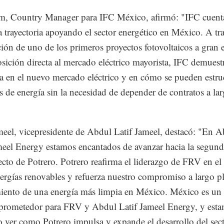
m, Country Manager para IFC México, afirmó: "IFC cuent
a trayectoria apoyando el sector energético en México. A tra
ción de uno de los primeros proyectos fotovoltaicos a gran 
sición directa al mercado eléctrico mayorista, IFC demuest
a en el nuevo mercado eléctrico y en cómo se pueden estru
s de energía sin la necesidad de depender de contratos a la
eel, vicepresidente de Abdul Latif Jameel, destacó: "En 
meel Energy estamos encantados de avanzar hacia la segund
ecto de Potrero. Potrero reafirma el liderazgo de FRV en el 
nergías renovables y refuerza nuestro compromiso a largo p
miento de una energía más limpia en México. México es u
 prometedor para FRV y Abdul Latif Jameel Energy, y est
 ver como Potrero impulsa y expande el desarrollo del sect