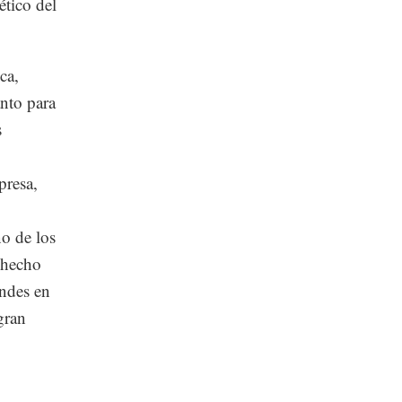
ético del
ca,
nto para
s
presa,
o de los
 hecho
andes en
gran