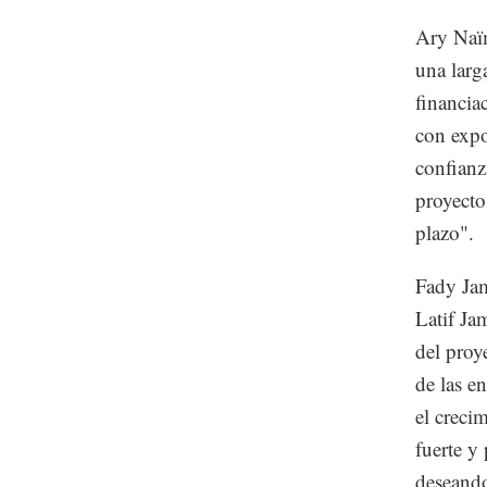
Ary Naï
una larg
financia
con expo
confianz
proyecto
plazo".
Fady Jam
Latif Ja
del proy
de las e
el creci
fuerte y
deseando