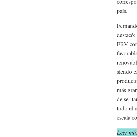
correspo
país.
Fernando
destacó:
FRV como
favorabl
renovabl
siendo e
producto
más gran
de ser t
todo el 
escala c
Leer más