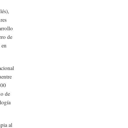
lés),
res
rrollo
ero de
 en
acional
uentre
700
do de
logía
pia al