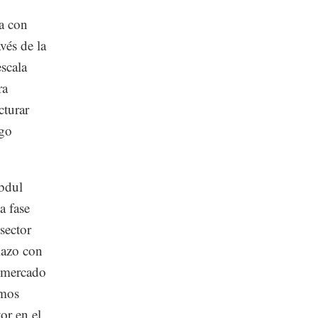
a con
vés de la
escala
ra
cturar
rgo
Abdul
a fase
sector
lazo con
n mercado
amos
or en el