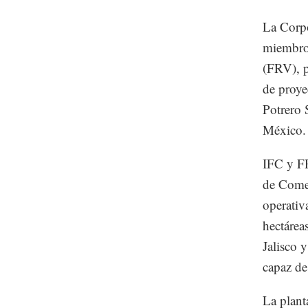
La Corpo
miembro
(FRV), p
de proye
Potrero 
México.
IFC y FR
de Comer
operativ
hectárea
Jalisco 
capaz de
La plant