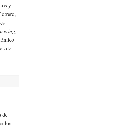
anos y
otrero,
les
eering,
onómico
tos de
s de
n los