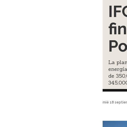
IF
fi
Po
La pla
energía
de 350
345,00
mié 18 septie