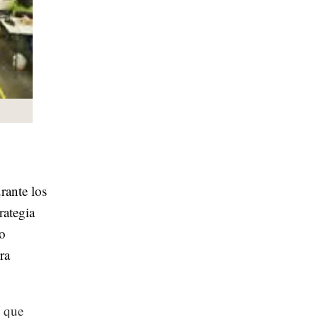
rante los
rategia
io
ra
ó que