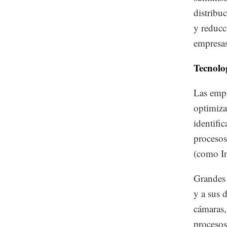
distribu
y reducc
empresas
Tecnolog
Las empr
optimiz
identifi
procesos
(como In
Grandes 
y a sus 
cámaras,
procesos