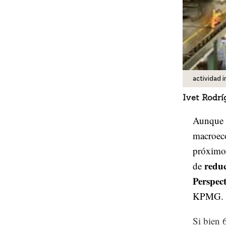
actividad i
Ivet Rodrí
Aunque l
macroeco
próximos
reduc
de
Perspect
KPMG.
Si bien 