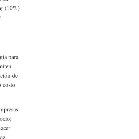
ng
(10%)
s
gía para
miten
ación de
o costo
empresas
ocio;
hacer
voz