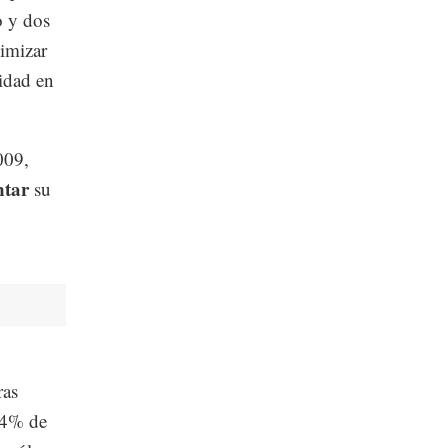
o y dos
ximizar
idad en
009,
ntar
su
ras
74% de