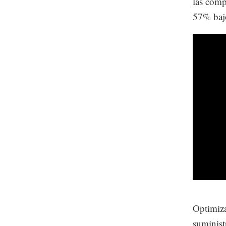
las comp
57% bajó
Optimiza
suminist