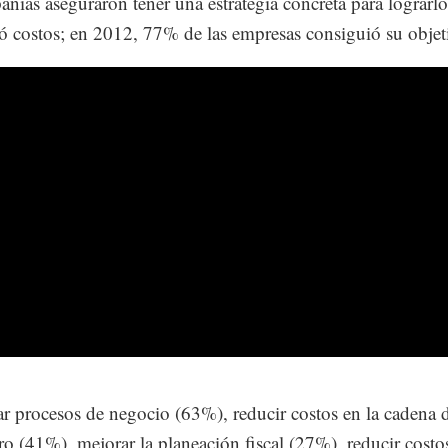
añías aseguraron tener una estrategia concreta para lograrlo
 costos; en 2012, 77% de las empresas consiguió su objet
r procesos de negocio (63%), reducir costos en la cadena 
ro (41%), mejorar la planeación fiscal (27%), reducir costo