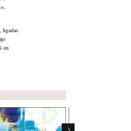
os.
 ligadas
ijo
G en