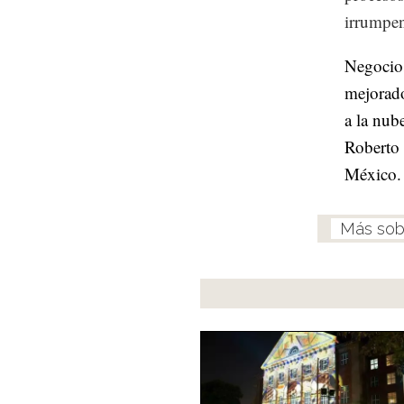
irrumpen
Negocios
mejorado
a la nub
Roberto 
México.