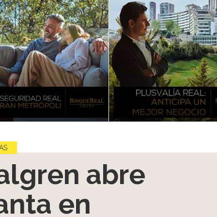
AS
lgren abre
anta en