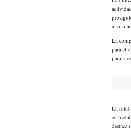
activida
prosigui
a sus cl
La compa
para el 
para ope
La filia
en metal
destacan