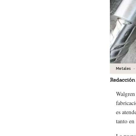
-
Metales
Redacción
Walgren 
fabricac
es atende
tanto en
La nueva