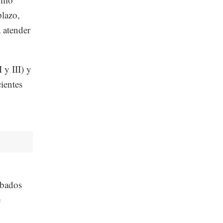
plazo,
 atender
 y III) y
cientes
abados
e