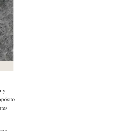
o y
opósito
ntes
como