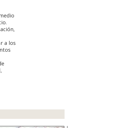
 medio
io.
mación,
r a los
entos
de
,