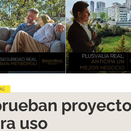
AS
rueban proyect
ra uso