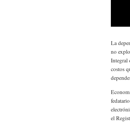
La depen
no explo
Integral
costos q
depende
Economía
fedatari
electrón
el Regist