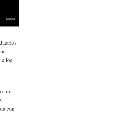
datarios
ema
 a los
ro de
s
ada con