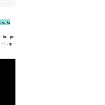
ara la
ntías que
or lo que