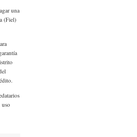
pagar una
a (Fiel)
ara
garantía
strito
del
édito.
edatarios
n uso