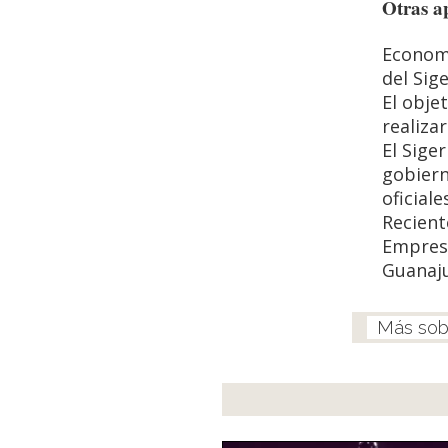
Otras ap
Economí
del Sig
El obje
realiza
El Sige
gobiern
oficiale
Recient
Empresa
Guanaju