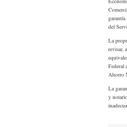
Economía
Comercio
garantía 
del Serv
La propu
revisar,
equivale
Federal 
Ahorro N
La garan
y notari
inadecua