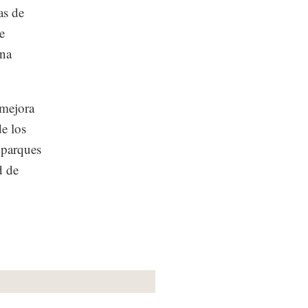
as de
e
ona
 mejora
de los
 parques
d de