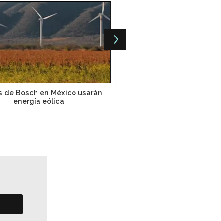
s de Bosch en México usarán
BMW invierte 1,000 mdd en 
energía eólica
planta en México