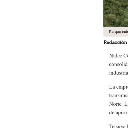
Parque indu
Redacción
Nidec Co
consolid
industri
La empre
transmis
Norte. L
de aprox
Tetsuya 