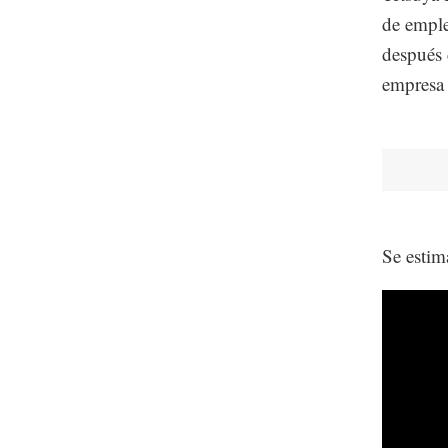
de emple
después d
empresa 
Se estim