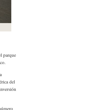
el parque
co.
a
rica del
inversión
 número