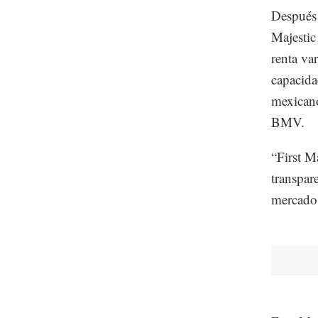
Después 
Majestic
renta var
capacida
mexicano
BMV.
“First Ma
transpar
mercado 