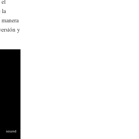
 el
 la
e manera
versión y