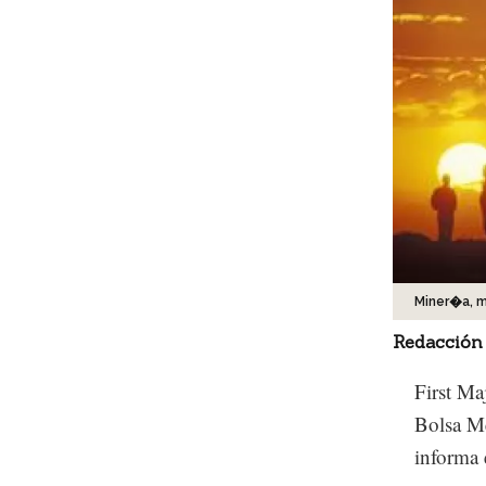
Miner�a, m
Redacción
First Ma
Bolsa Me
informa e