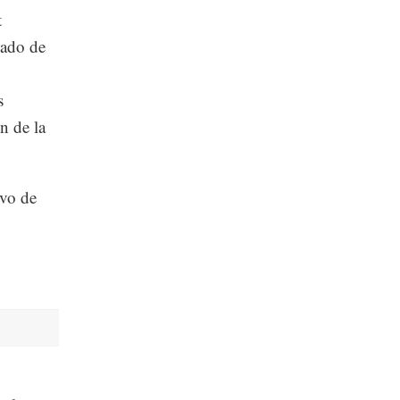
t
cado de
s
n de la
ivo de