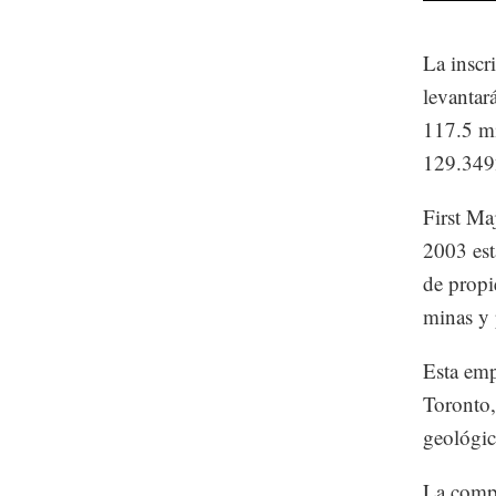
La inscr
levantar
117.5 mi
129.3492
First Ma
2003 est
de propi
minas y 
Esta emp
Toronto,
geológic
La compa