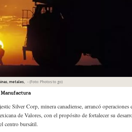
-
(Foto:
Photos to go
)
inas, metales,
 Manufactura
jestic Silver Corp, minera canadiense, arrancó operaciones 
xicana de Valores, con el propósito de fortalecer su desarro
l centro bursátil.