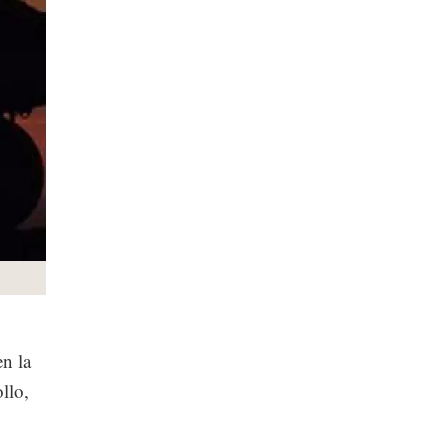
en la
llo,