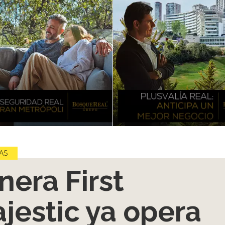
AS
nera First
jestic ya opera