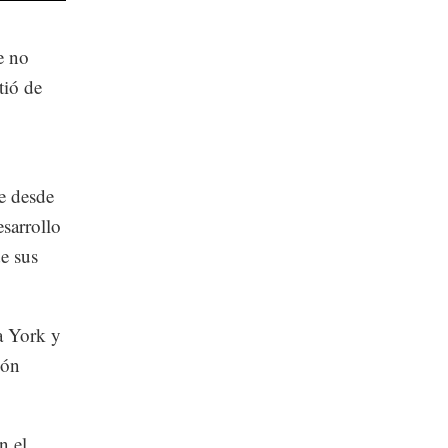
e no
tió de
ue desde
esarrollo
e sus
a York y
ión
n el