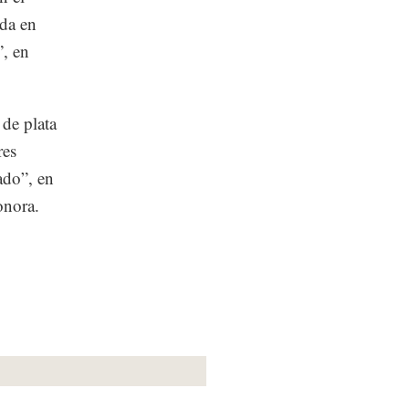
ada en
”, en
 de plata
res
ado”, en
onora.