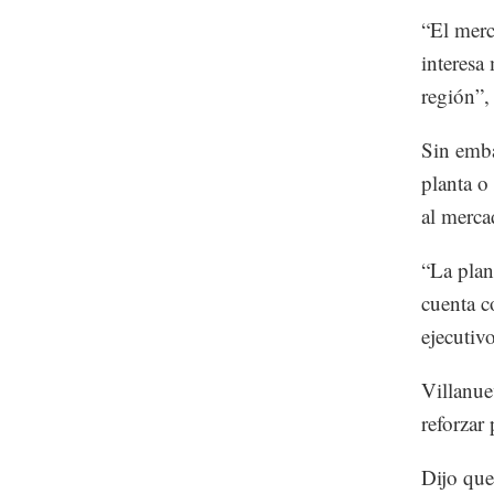
“El merc
interesa
región”,
Sin emba
planta o
al merca
“La plan
cuenta c
ejecutivo
Villanue
reforzar
Dijo que