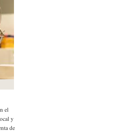
n el
ocal y
enta de