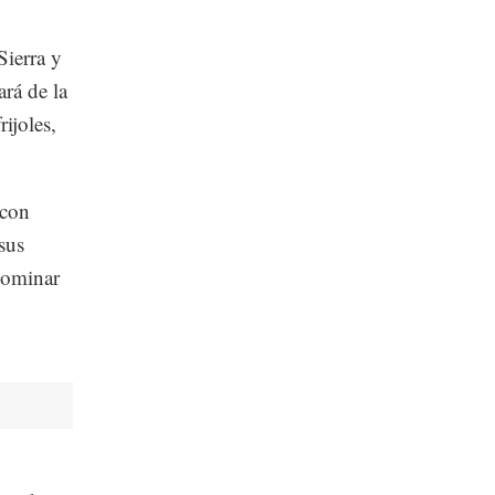
ierra y
rá de la
ijoles,
 con
sus
dominar