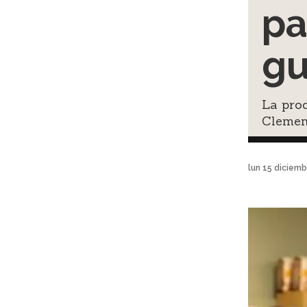
pa
gu
La pro
Clement
lun 15 diciem