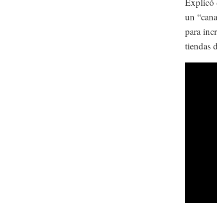
Explicó 
un “cana
para inc
tiendas 