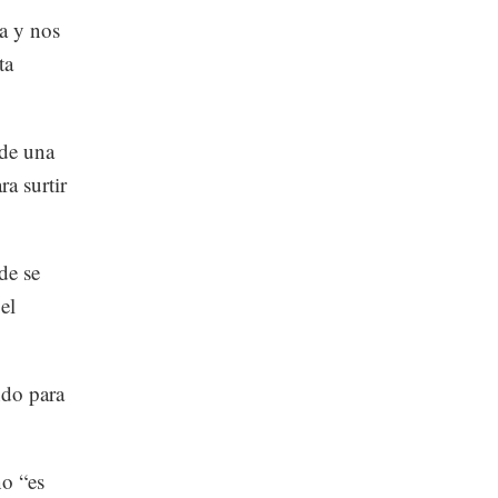
a y nos
ta
 de una
a surtir
de se
el
ndo para
o “es