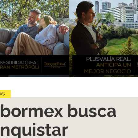
AS
bormex busca
nquistar