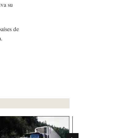
iva su
aíses de
.