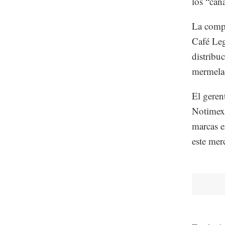
los “cana
La compa
Café Leg
distribu
mermelad
El geren
Notimex 
marcas e
este mer