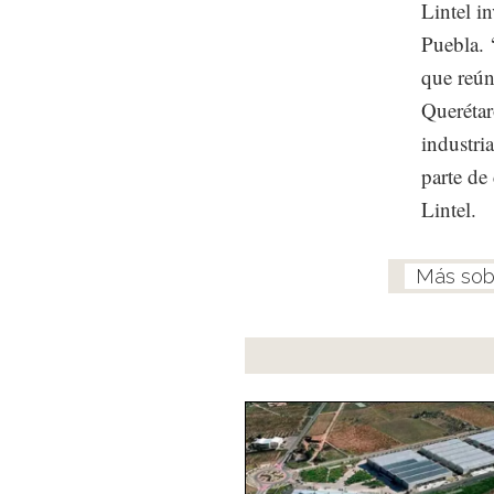
Lintel i
Puebla. 
que reún
Queréta
industri
parte de
Lintel.