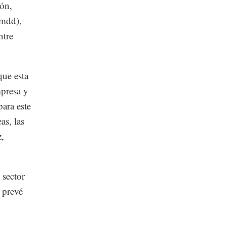
eón,
(mdd),
ntre
que esta
mpresa y
para este
as, las
z,
 sector
 prevé