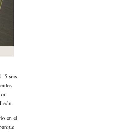
015 seis
ientes
tor
 León.
do en el
 parque