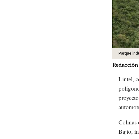
Parque indu
Redacción
Lintel, 
polígono
proyecto
automotr
Colinas 
Bajío, i