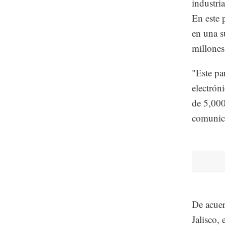
industri
En este 
en una s
millones
"Este pa
electrón
de 5,000
comuni
De acuer
Jalisco, 