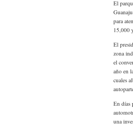
El parqu
Guanajua
para ate
15,000 y
El presi
zona ind
el conve
año en l
cuales a
autopart
En días 
automotr
una inve