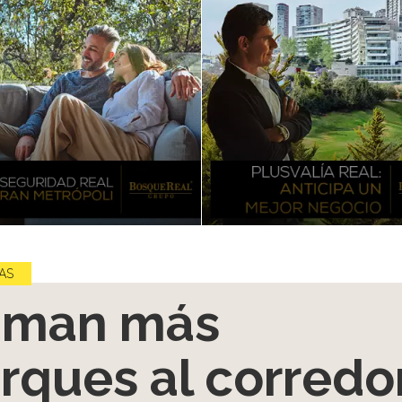
AS
uman más
rques al corredo