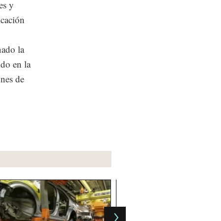
es y
icación
ado la
ido en la
ones de