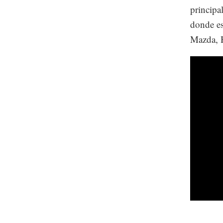
principa
donde es
Mazda, H