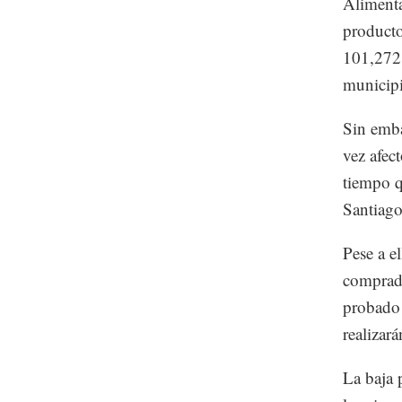
Alimenta
productor
101,272 
municipi
Sin emba
vez afect
tiempo q
Santiago
Pese a e
comprado
probado 
realizará
La baja 