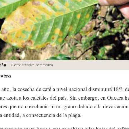
-
(Foto:
creative commons
)
Caf�
ivera
e año, la cosecha de café a nivel nacional disminuirá 18% d
que azota a los cafetales del país. Sin embargo, en Oaxaca h
res que no cosecharán ni un grano debido a la devastación
la entidad, a consecuencia de la plaga.
anaranjada es un hongo que se adhiere a las hojas del cafet