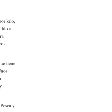
or kilo,
uido a
ra
yos
ue tiene
Unos
n
 y
 Pesca y