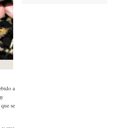
ebido a
ay
 que se
o y que