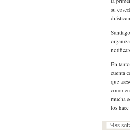
la prime
su cosec
drástica
Santiago
organiza
notifica
En tanto
cuenta c
que aseso
como en 
mucha so
los hace