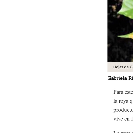
Hojas de 
Gabriela R
Para est
la roya 
producto
vive en 
La roya 