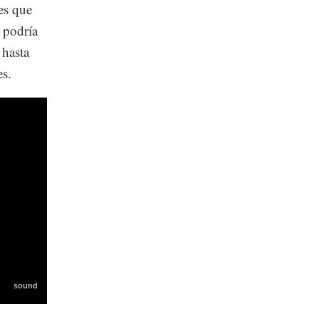
es que
 podría
 hasta
es.