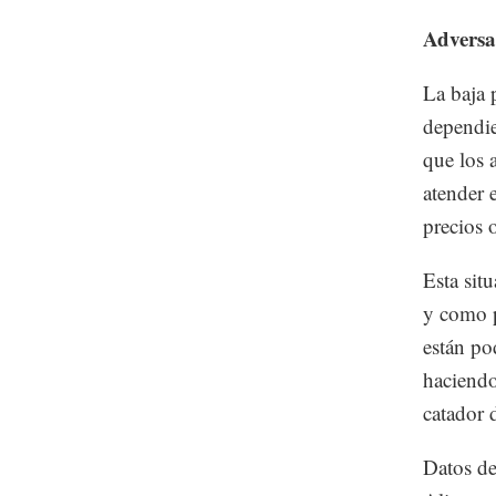
Adversar
La baja 
dependie
que los 
atender 
precios 
Esta sit
y como p
están po
haciendo
catador 
Datos de