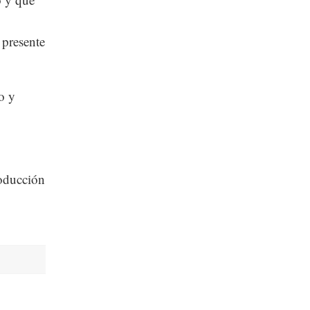
 presente
o y
roducción