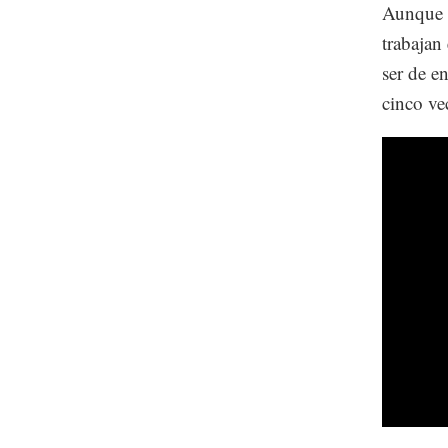
Aunque l
trabajan
ser de e
cinco ve