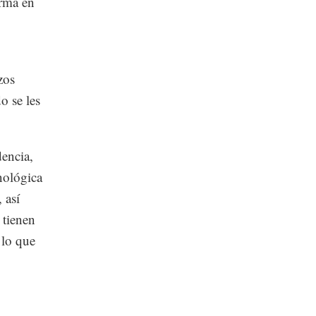
erma en
zos
o se les
encia,
nológica
 así
 tienen
 lo que