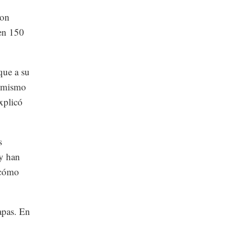
son
 en 150
que a su
al mismo
xplicó
s
y han
 cómo
apas. En