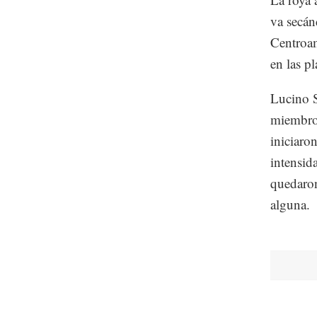
va secán
Centroam
en las pl
Lucino S
miembro 
iniciaro
intensid
quedaron
alguna.