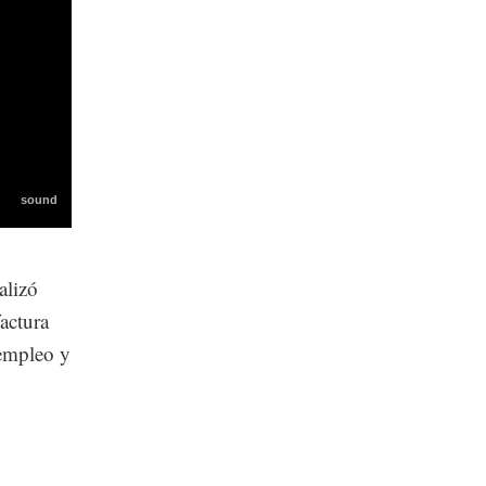
alizó
factura
 empleo y