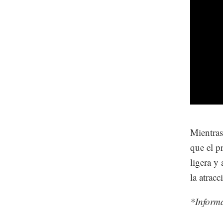
Mientras
que el p
ligera y
la atrac
*Inform