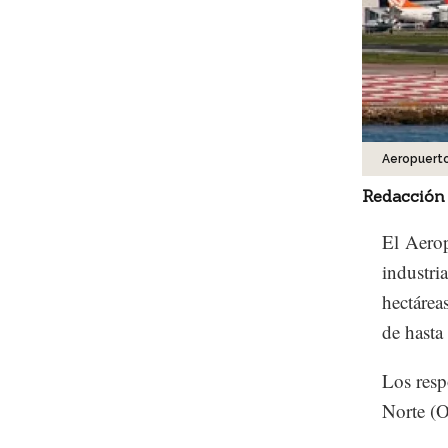
Aeropuert
Redacción
El Aerop
industri
hectárea
de hasta
Los resp
Norte (