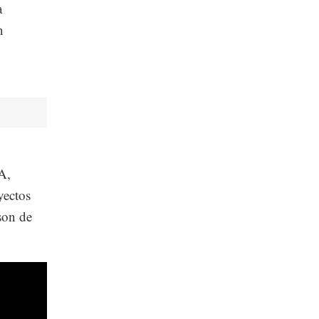
a
n
A,
yectos
 son de