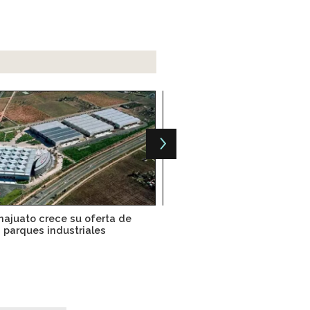
ajuato crece su oferta de
Presentan el parque industr
parques industriales
Miguel de Allende