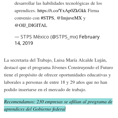
desarrollar las habilidades tecnológicas de los
aprendices.
https://t.co/YxAp0ZkGkk
Firma
convenio con
#STPS
,
@ImjuveMX
y
@OIJ_DIGITAL
— STPS México (@STPS_mx)
February
14, 2019
La secretaria del Trabajo, Luisa María Alcalde Luján,
destacó que el programa Jóvenes Construyendo el Futuro
tiene el propósito de ofrecer oportunidades educativas y
laborales a personas de entre 18 y 29 años que no han
podido insertarse en el mercado de trabajo.
Recomendamos: 230 empresas se afilian al programa de
aprendices del Gobierno federal